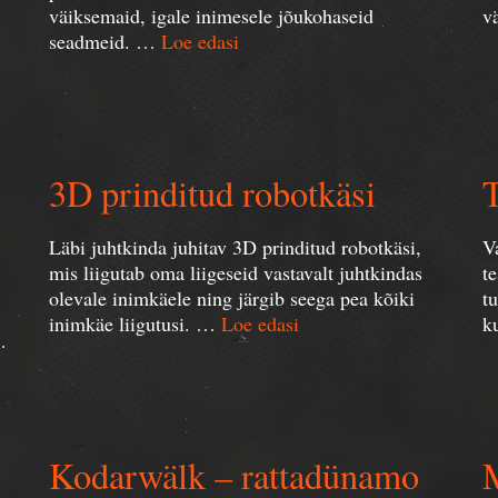
väiksemaid, igale inimesele jõukohaseid
v
seadmeid. …
Loe edasi
3D prinditud robotkäsi
T
Läbi juhtkinda juhitav 3D prinditud robotkäsi,
V
mis liigutab oma liigeseid vastavalt juhtkindas
t
olevale inimkäele ning järgib seega pea kõiki
t
inimkäe liigutusi. …
Loe edasi
k
…
Kodarwälk – rattadünamo
M