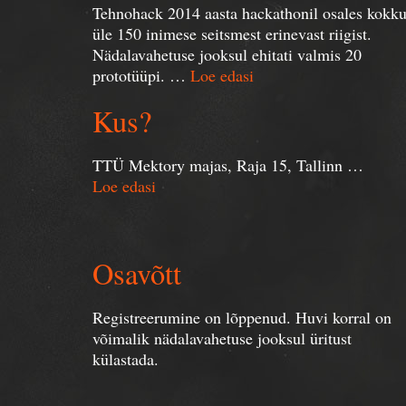
Tehnohack 2014 aasta hackathonil osales kokk
üle 150 inimese seitsmest erinevast riigist.
Nädalavahetuse jooksul ehitati valmis 20
prototüüpi. …
Loe edasi
Kus?
TTÜ Mektory majas, Raja 15, Tallinn …
Loe edasi
Osavõtt
Registreerumine on lõppenud. Huvi korral on
võimalik nädalavahetuse jooksul üritust
külastada.