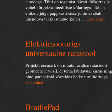
autodega. Tihti on tegemist täiesti töökorras ja
vahel kõrgekvaliteediliste kõlaritega. Tahan
ehitada jäiga pappkasti sisse juhtmevabalt
ühenduva taaskasutatud kõlari …
Loe edasi
Elektrimootoriga
universaalne ratastool
Projekti eesmärk on muuta tavalise ratastooli
geomeetriat viisil, et tema läbitavus, kiirus ning
hind paraneksid võrreldes hetke turuliidritega 
Loe edasi
BraillePad