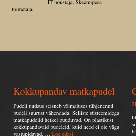
IT nõustaja. Skeemipesa
toimetaja.
Kokkupandav matkapudel
C
Pudeli uudsus seisneb võimaluses tühjenenud
pudeli suurust vähendada. Selliste süsteemidega
–
I
matkapudelid hetkel puuduvad. On plastikust
l
s
kokkupandavaid pudeleid, kuid need ei ole väga
b
vastupidavad. …
Loe edasi