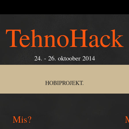
TehnoHack
24. - 26. oktoober 2014
HOBI
PROJEKT.
Mis?
M