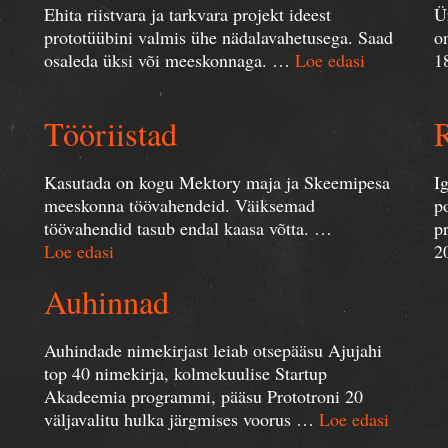
u
Ehita riistvara ja tarkvara projekt ideest
Ü
prototüübini valmis ühe nädalavahetusega. Saad
o
osaleda üksi või meeskonnaga. …
Loe edasi
1
Tööriistad
Kasutada on kogu Mektory maja ja Skeemipesa
I
meeskonna töövahendeid. Väiksemad
p
töövahendid tasub endal kaasa võtta. …
p
Loe edasi
2
Auhinnad
Auhindade nimekirjast leiab otsepääsu Ajujahi
top 40 nimekirja, kolmekuulise Startup
Akadeemia programmi, pääsu Prototroni 20
väljavalitu hulka järgmises voorus …
Loe edasi