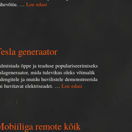
ähevõitu. …
Loe edasi
esla generaator
almistada õppe ja teaduse populariseerimiseks
eslageneraator, mida tulevikus oleks võimalik
udengitele ja muidu huvilistele demonstreerida
ui huvitavat elektriseadet. …
Loe edasi
obiiliga remote kõik