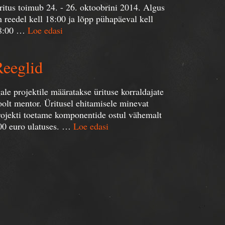
ritus toimub 24. - 26. oktoobrini 2014. Algus
n reedel kell 18:00 ja lõpp pühapäeval kell
8:00 …
Loe edasi
Reeglid
gale projektile määratakse ürituse korraldajate
oolt mentor. Üritusel ehitamisele minevat
rojekti toetame komponentide ostul vähemalt
00 euro ulatuses. …
Loe edasi