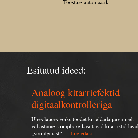
Tööstus- automaatik
Esitatud ideed:
Analoog kitarriefektid
digitaalkontrolleriga
Ühes lauses võiks toodet kirjeldada järgmiselt 
vabastame stompboxe kasutavad kitarristid lava
„võimlemast“ …
Loe edasi