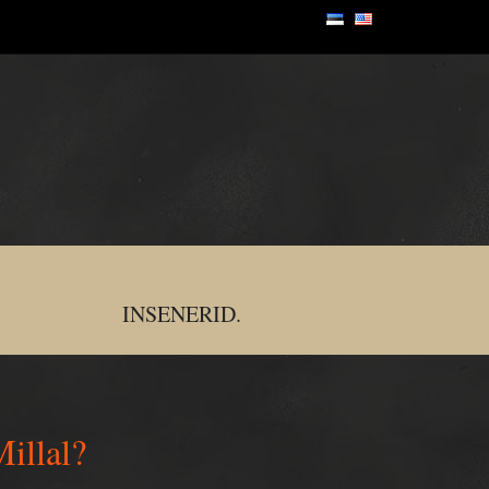
INSENERID.
illal?