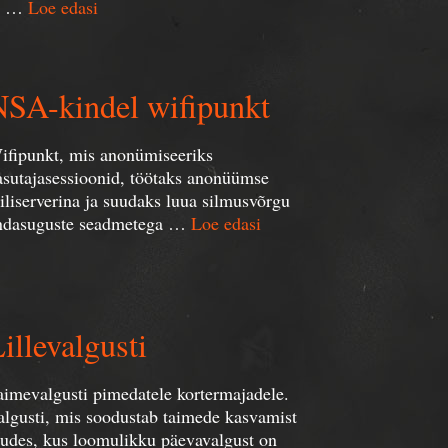
. …
Loe edasi
NSA-kindel wifipunkt
ifipunkt, mis anonümiseeriks
asutajasessioonid, töötaks anonüümse
ailiserverina ja suudaks luua silmusvõrgu
ndasuguste seadmetega …
Loe edasi
illevalgusti
aimevalgusti pimedatele kortermajadele.
algusti, mis soodustab taimede kasvamist
ludes, kus loomulikku päevavalgust on