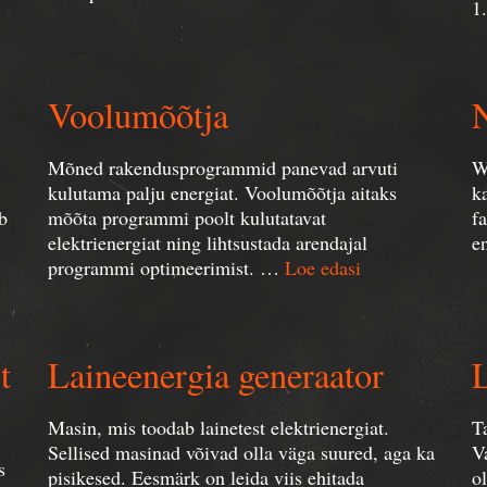
1
Voolumõõtja
Mõned rakendusprogrammid panevad arvuti
W
kulutama palju energiat. Voolumõõtja aitaks
k
b
mõõta programmi poolt kulutatavat
f
elektrienergiat ning lihtsustada arendajal
e
programmi optimeerimist. …
Loe edasi
t
Laineenergia generaator
L
Masin, mis toodab lainetest elektrienergiat.
T
Sellised masinad võivad olla väga suured, aga ka
V
s
pisikesed. Eesmärk on leida viis ehitada
o