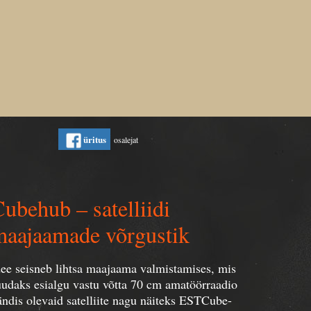
üritus
osalejat
ubehub – satelliidi
maajaamade võrgustik
dee seisneb lihtsa maajaama valmistamises, mis
uudaks esialgu vastu võtta 70 cm amatöörraadio
ändis olevaid satelliite nagu näiteks ESTCube-