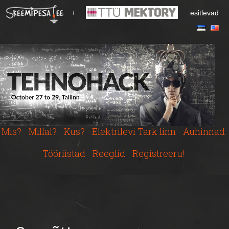
S
+
esitlevad
k
i
p
t
o
m
a
i
n
c
Mis?
Millal?
Kus?
Elektrilevi Tark linn
Auhinnad
o
n
Tööriistad
Reeglid
Registreeru!
t
e
n
t