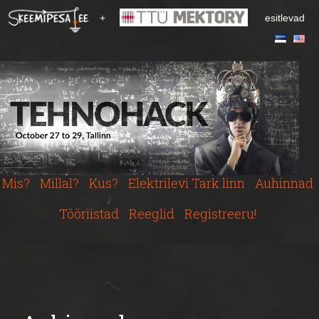
S
+
esitlevad
k
i
p
t
o
m
a
i
n
c
Mis?
Millal?
Kus?
Elektrilevi Tark linn
Auhinnad
o
n
Tööriistad
Reeglid
Registreeru!
t
e
n
t