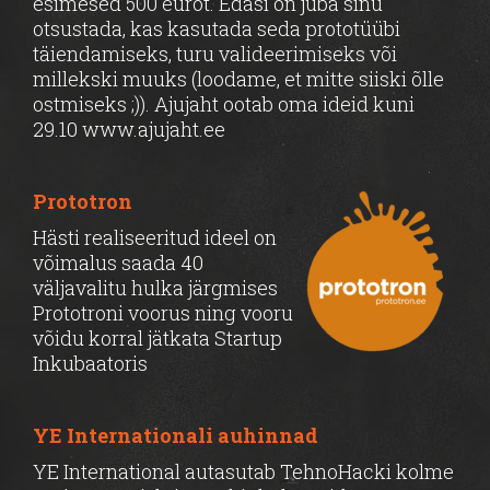
esimesed 500 eurot. Edasi on juba sinu
otsustada, kas kasutada seda prototüübi
täiendamiseks, turu valideerimiseks või
millekski muuks (loodame, et mitte siiski õlle
ostmiseks ;)). Ajujaht ootab oma ideid kuni
29.10 www.ajujaht.ee
Prototron
Hästi realiseeritud ideel on
võimalus saada 40
väljavalitu hulka järgmises
Prototroni voorus ning vooru
võidu korral jätkata Startup
Inkubaatoris
YE Internationali auhinnad
YE International autasutab TehnoHacki kolme