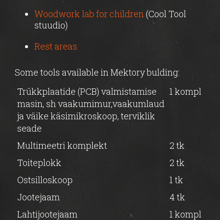
Woodwork lab for children
(Cool Tool
stuudio)
Rest areas
Some tools available in Mektory bulding:
Trükkplaatide (PCB) valmistamise
1 kompl
masin, sh vaakumimur,vaakumlaud
ja väike käsimikroskoop, terviklik
seade
Multimeetri komplekt
2 tk
Toiteplokk
2 tk
Ostsilloskoop
1 tk
Jootejaam
4 tk
Lahtijootejaam
1 kompl