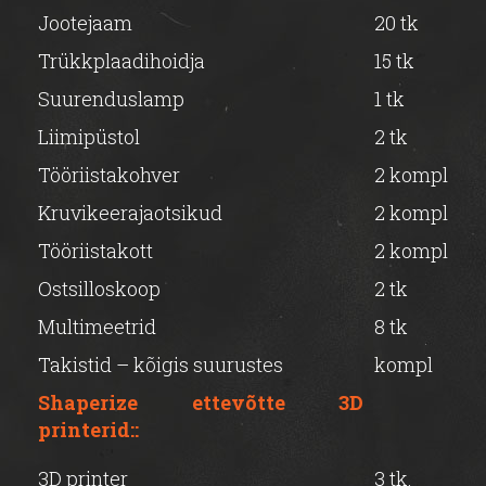
Jootejaam
20 tk
Trükkplaadihoidja
15 tk
Suurenduslamp
1 tk
Liimipüstol
2 tk
Tööriistakohver
2 kompl
Kruvikeerajaotsikud
2 kompl
Tööriistakott
2 kompl
Ostsilloskoop
2 tk
Multimeetrid
8 tk
Takistid – kõigis suurustes
kompl
Shaperize ettevõtte 3D
printerid::
3D printer
3 tk.