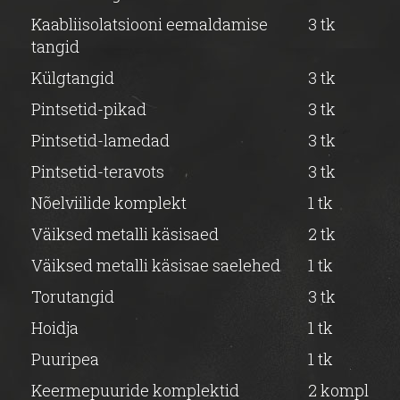
Kaabliisolatsiooni eemaldamise
3 tk
tangid
Külgtangid
3 tk
Pintsetid-pikad
3 tk
Pintsetid-lamedad
3 tk
Pintsetid-teravots
3 tk
Nõelviilide komplekt
1 tk
Väiksed metalli käsisaed
2 tk
Väiksed metalli käsisae saelehed
1 tk
Torutangid
3 tk
Hoidja
1 tk
Puuripea
1 tk
Keermepuuride komplektid
2 kompl