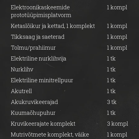
Elektroonikaskeemide
1 kompl
prototüüpimisplatvorm
Ketaslõikur ja kettad, 1 komplekt
1 kompl
Tikksaag ja saeterad
1 kompl
Tolmu/prahiimur
1 kompl
Elektriline nurklihvija
1 tk
Nurklihv
1 tk
Elektriline minitrellpuur
1 tk
Akutrell
1 tk
Akukruvikeerajad
3 tk
Kuumaõhupuhur
1 tk
Kruvikeerajate komplekt
3 kompl
Mutrivõtmete komplekt, väike
1 kompl