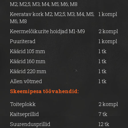
M2; M2,5; M3; M4; M5; M6; M8
Keeratav kork M2; M2,5; M3; M4; M5;
1 kompl
M6; M8
Keermelõikurite hoidjad M1-M9
2 kompl
Puuriterad
1 kompl
Käärid 105 mm
1 tk
Käärid 160 mm
1 tk
Käärid 220 mm
1 tk
Allen võtmed
1 tk
Skeemipesa töövahendid:
Toiteplokk
2 kompl
Kaitseprillid
7 tk
Suurendusprillid
12 tk