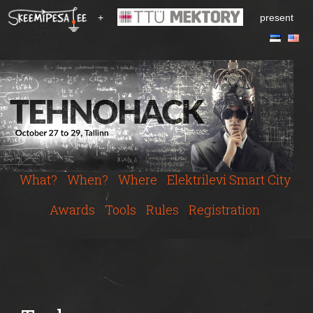
S
+
present
k
i
p
t
o
m
a
i
n
c
What?
When?
Where
Elektrilevi Smart City
o
n
Awards
Tools
Rules
Registration
t
e
n
t