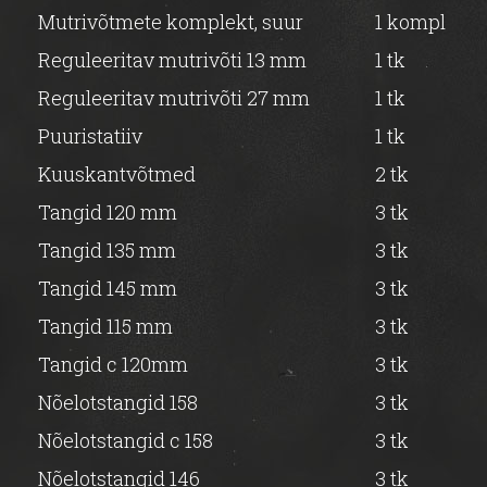
Mutrivõtmete komplekt, suur
1 kompl
Reguleeritav mutrivõti 13 mm
1 tk
Reguleeritav mutrivõti 27 mm
1 tk
Puuristatiiv
1 tk
Kuuskantvõtmed
2 tk
Tangid 120 mm
3 tk
Tangid 135 mm
3 tk
Tangid 145 mm
3 tk
Tangid 115 mm
3 tk
Tangid c 120mm
3 tk
Nõelotstangid 158
3 tk
Nõelotstangid c 158
3 tk
Nõelotstangid 146
3 tk