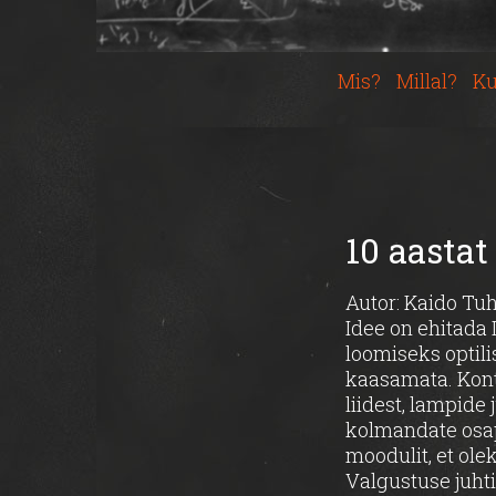
Mis?
Millal?
Ku
10 aastat 
Autor: Kaido Tu
Idee on ehitada 
loomiseks optili
kaasamata. Kontr
liidest, lampide
kolmandate osap
moodulit, et ol
Valgustuse juhti