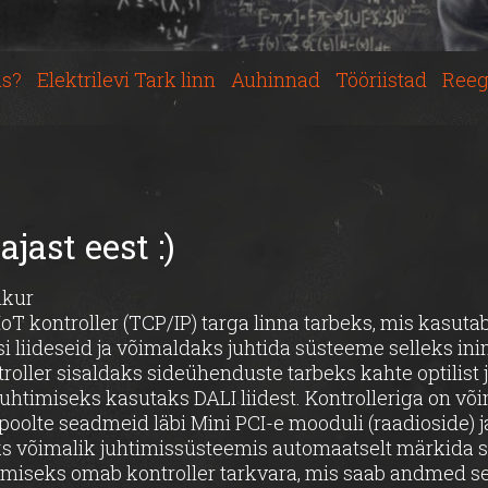
s?
Elektrilevi Tark linn
Auhinnad
Tööriistad
Reeg
ajast eest :)
hkur
IoT kontroller (TCP/IP) targa linna tarbeks, mis kasuta
si liideseid ja võimaldaks juhtida süsteeme selleks in
oller sisaldaks sideühenduste tarbeks kahte optilist 
 juhtimiseks kasutaks DALI liidest. Kontrolleriga on või
oolte seadmeid läbi Mini PCI-e mooduli (raadioside) j
eks võimalik juhtimissüsteemis automaatselt märkida
miseks omab kontroller tarkvara, mis saab andmed sens