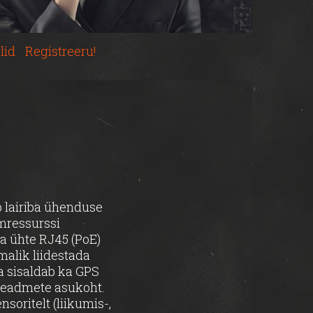
lid
Registreeru!
b lairiba ühenduse
imressurssi
ja ühte RJ45 (PoE)
malik liidestada
a sisaldab ka GPS
 seadmete asukoht.
oritelt (liikumis-,