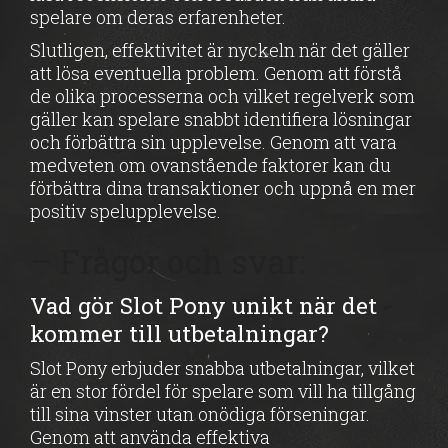
spelare om deras erfarenheter.
Slutligen, effektivitet är nyckeln när det gäller
att lösa eventuella problem. Genom att förstå
de olika processerna och vilket regelverk som
gäller kan spelare snabbt identifiera lösningar
och förbättra sin upplevelse. Genom att vara
medveten om ovanstående faktorer kan du
förbättra dina transaktioner och uppnå en mer
positiv spelupplevelse.
– Frågor och svar:
Vad gör Slot Pony unikt när det
kommer till utbetalningar?
Slot Pony erbjuder snabba utbetalningar, vilket
är en stor fördel för spelare som vill ha tillgång
till sina vinster utan onödiga förseningar.
Genom att använda effektiva