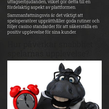
uttagserbjudanden, vilket gör detta till en
fördelaktig aspekt av plattformen.
Sammanfattningsvis är det viktigt att
speloperatörer upprätthåller goda rutiner och
följer casino standarder för att säkerställa en
positiv upplevelse för sina kunder.
Hur påverkar snabbhet
spelarnas upplevelse?