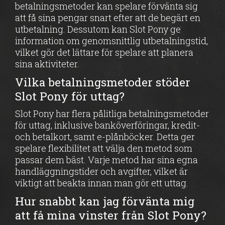
betalningsmetoder kan spelare förvänta sig
att få sina pengar snart efter att de begärt en
utbetalning. Dessutom kan Slot Pony ge
information om genomsnittlig utbetalningstid,
vilket gör det lättare för spelare att planera
sina aktiviteter.
Vilka betalningsmetoder stöder
Slot Pony för uttag?
Slot Pony har flera pålitliga betalningsmetoder
för uttag, inklusive banköverföringar, kredit-
och betalkort, samt e-plånböcker. Detta ger
spelare flexibilitet att välja den metod som
passar dem bäst. Varje metod har sina egna
handläggningstider och avgifter, vilket är
viktigt att beakta innan man gör ett uttag.
Hur snabbt kan jag förvänta mig
att få mina vinster från Slot Pony?