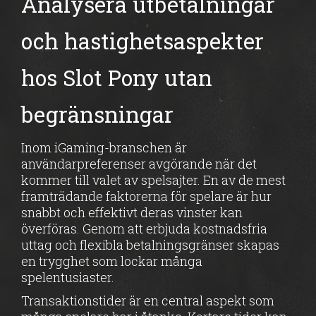
Analysera utbetalningar
och hastighetsaspekter
hos Slot Pony utan
begränsningar
Inom iGaming-branschen är
användarpreferenser avgörande när det
kommer till valet av spelsajter. En av de mest
framträdande faktorerna för spelare är hur
snabbt och effektivt deras vinster kan
överföras. Genom att erbjuda kostnadsfria
uttag och flexibla betalningsgränser skapas
en trygghet som lockar många
spelentusiaster.
Transaktionstider är en central aspekt som