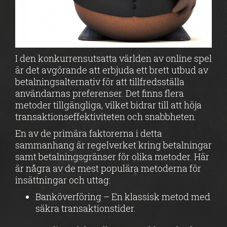
I den konkurrensutsatta världen av online spel
är det avgörande att erbjuda ett brett utbud av
betalningsalternativ för att tillfredsställa
användarnas preferenser. Det finns flera
metoder tillgängliga, vilket bidrar till att höja
transaktionseffektiviteten och snabbheten.
En av de primära faktorerna i detta
sammanhang är regelverket kring betalningar
samt betalningsgränser för olika metoder. Här
är några av de mest populära metoderna för
insättningar och uttag:
Banköverföring – En klassisk metod med
säkra transaktionstider.