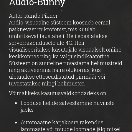
Audio-Bunny
Autor: Rando Pikner
Audio-visuaalne süsteem koosneb eemal
paiknevast mikrofonist, mis kuulab
ümbritsevat taustaheli. Heli edastatakse
serverrakendusele üle 4G. Heli
visualiseeritakse kasutajale visuaalselt online
keskkonnas ning ka valgusindikaatorina.
Süsteem on suuteline tuvastama helimustreid
ning aktiveerima häire olukorras, kus
ületatakse etteseadistatud piirmäär või
tuvastatakse mingi helimuster.
Võimalikeks kasutusvaldkondadeks on
Looduse helide salvestamine huviliste
jaoks
Automaatne karjakoera rakendus
lammaste või muude loomade jälgimisel