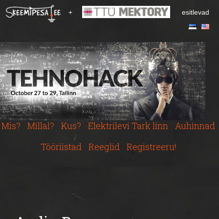
S
+
esitlevad
k
i
p
t
o
m
a
i
n
c
Mis?
Millal?
Kus?
Elektrilevi Tark linn
Auhinnad
o
n
Tööriistad
Reeglid
Registreeru!
t
e
n
t