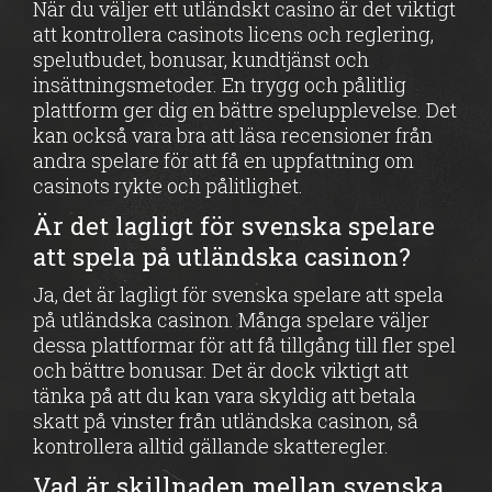
När du väljer ett utländskt casino är det viktigt
att kontrollera casinots licens och reglering,
spelutbudet, bonusar, kundtjänst och
insättningsmetoder. En trygg och pålitlig
plattform ger dig en bättre spelupplevelse. Det
kan också vara bra att läsa recensioner från
andra spelare för att få en uppfattning om
casinots rykte och pålitlighet.
Är det lagligt för svenska spelare
att spela på utländska casinon?
Ja, det är lagligt för svenska spelare att spela
på utländska casinon. Många spelare väljer
dessa plattformar för att få tillgång till fler spel
och bättre bonusar. Det är dock viktigt att
tänka på att du kan vara skyldig att betala
skatt på vinster från utländska casinon, så
kontrollera alltid gällande skatteregler.
Vad är skillnaden mellan svenska