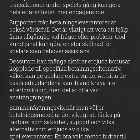
transaktioner under spelets gång kan göra
hela erfarenheten mer engagerande.
Supporten från betalningsleverantörer är
också värdefull. Det är viktigt att veta att hjälp
finns tillgänglig vid frågor eller problem. God
kundtjänst kan göra en stor skillnad för
spelare som behöver assistans.
Dessutom kan många aktörer erbjuda bonusar
kopplade till specifika betalningsalternativ,
vilket kan ge spelare extra värde. Att hitta de
bästa erbjudandena kan ibland kräva lite
efterforskning, men det är ofta värt
ansträngningen.
Sammanfattningsvis, när man väljer
betalningsmetod är det viktigt att tänka på
faktorer som säkerhet, support och vilka
alternativ som erbjuds av olika
spelleverantörer. En bra vald metod bidrar till