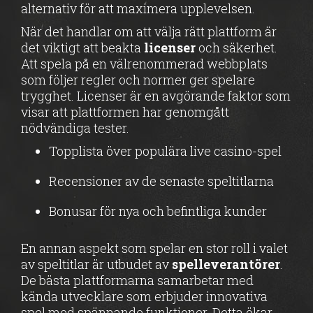
alternativ för att maximera upplevelsen.
När det handlar om att välja rätt plattform är
det viktigt att beakta
licenser
och säkerhet.
Att spela på en välrenommerad webbplats
som följer regler och normer ger spelare
trygghet. Licenser är en avgörande faktor som
visar att plattformen har genomgått
nödvändiga tester.
Topplista över populära live casino-spel
Recensioner av de senaste speltitlarna
Bonusar för nya och befintliga kunder
En annan aspekt som spelar en stor roll i valet
av speltitlar är utbudet av
spelleverantörer
.
De bästa plattformarna samarbetar med
kända utvecklare som erbjuder innovativa
spel med spännande funktioner. Detta ökar