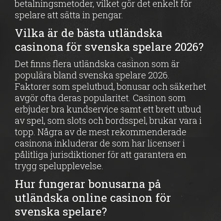
betalningsmetoder, vilket gör det enkelt för
spelare att sätta in pengar.
Vilka är de bästa utländska
casinona för svenska spelare 2026?
Det finns flera utländska casinon som är
populära bland svenska spelare 2026.
Faktorer som spelutbud, bonusar och säkerhet
avgör ofta deras popularitet. Casinon som
erbjuder bra kundservice samt ett brett utbud
av spel, som slots och bordsspel, brukar vara i
topp. Några av de mest rekommenderade
casinona inkluderar de som har licenser i
pålitliga jurisdiktioner för att garantera en
trygg spelupplevelse.
Hur fungerar bonusarna på
utländska online casinon för
svenska spelare?