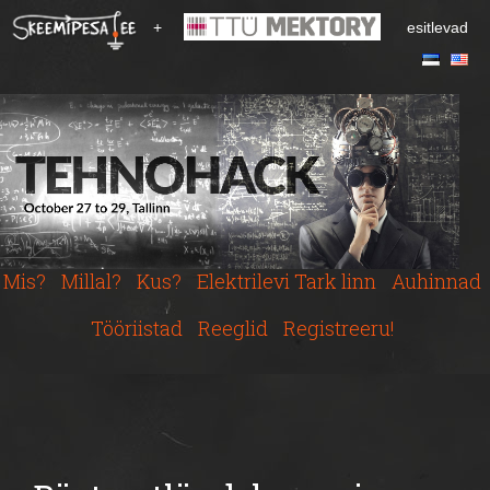
S
+
esitlevad
k
i
p
t
o
m
a
i
n
c
Mis?
Millal?
Kus?
Elektrilevi Tark linn
Auhinnad
o
n
Tööriistad
Reeglid
Registreeru!
t
e
n
t