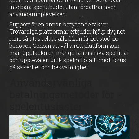
inte bara spelutbudet utan förbättrar även
användarupplevelsen.
Support är en annan betydande faktor.
Trovärdiga plattformar erbjuder hjälp dygnet
runt, så att spelare alltid kan få det stöd de
behöver. Genom att välja rätt plattform kan
man upptäcka en mängd fantastiska speltitlar
och uppleva en unik spelmiljö, allt med fokus
på säkerhet och bekvämlighet.
Användarvänliga
betalningsmetoder för
spelentusiaster