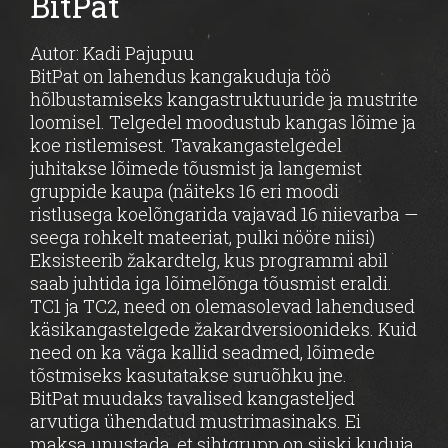
BitPat
Autor: Kadi Pajupuu
BitPat on lahendus kangakuduja töö
hõlbustamiseks kangastruktuuride ja mustrite
loomisel. Telgedel moodustub kangas lõime ja
koe ristlemisest. Tavakangastelgedel
juhitakse lõimede tõusmist ja langemist
gruppide kaupa (näiteks 16 eri moodi
ristlusega koelõngarida vajavad 16 niievarba —
seega rohkelt mateeriat, pulki nööre niisi)
Eksisteerib žakardtelg, kus programmi abil
saab juhtida iga lõimelõnga tõusmist eraldi.
TC1 ja TC2, need on olemasolevad lahendused
käsikangastelgede žakardversioonideks. Kuid
need on ka väga kallid seadmed, lõimede
tõstmiseks kasutatakse suruõhku jne.
BitPat muudaks tavalised kangasteljed
arvutiga ühendatud mustrimasinaks. Ei
maksa unustada, et sihtgrupp on siiski kuduja