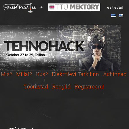
S
+
esitlevad
k
i
p
t
o
m
a
i
n
c
Mis?
Millal?
Kus?
Elektrilevi Tark linn
Auhinnad
o
n
Tööriistad
Reeglid
Registreeru!
t
e
n
t