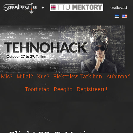
S
+
esitlevad
k
i
p
t
o
m
a
i
n
c
Mis?
Millal?
Kus?
Elektrilevi Tark linn
Auhinnad
o
n
Tööriistad
Reeglid
Registreeru!
t
e
n
t