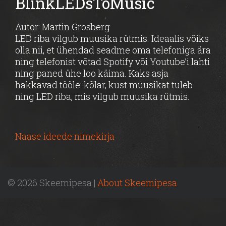
BlinkLEDsToMusic
Autor: Martin Grosberg
LED riba vilgub muusika rütmis. Ideaalis võiks
olla nii, et ühendad seadme oma telefoniga ära
ning telefonist võtad Spotify või Youtube’i lahti
ning paned ühe loo käima. Kaks asja
hakkavad tööle: kõlar, kust muusikat tuleb
ning LED riba, mis vilgub muusika rütmis.
Naase ideede nimekirja
© 2026 Skeemipesa |
About Skeemipesa