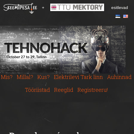
S
+
esitlevad
k
i
p
t
o
m
a
i
n
c
Mis?
Millal?
Kus?
Elektrilevi Tark linn
Auhinnad
o
n
Tööriistad
Reeglid
Registreeru!
t
e
n
t