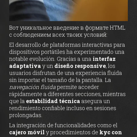
Вот уникальное введение в формате HTML
с соблюдением всех твоих условий:
El desarrollo de plataformas interactivas para
dispositivos portátiles ha experimentado una
notable evolución. Gracias a una
interfaz
adaptativa
y un
diseño responsive
, los
usuarios disfrutan de una experiencia fluida
sin importar el tamaño de la pantalla. La
navegación fluida
permite acceder
rápidamente a diferentes secciones, mientras
que la
estabilidad técnica
asegura un
rendimiento confiable incluso en sesiones
prolongadas.
La integración de funcionalidades como el
cajero móvil
y procedimientos de
kyc con