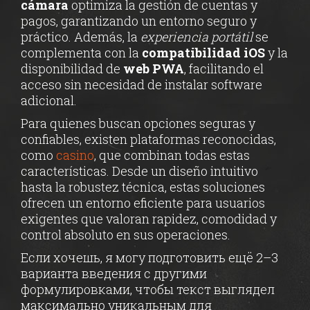
cámara
optimiza la gestión de cuentas y
pagos, garantizando un entorno seguro y
práctico. Además, la
experiencia portátil
se
complementa con la
compatibilidad iOS
y la
disponibilidad de
web PWA
, facilitando el
acceso sin necesidad de instalar software
adicional.
Para quienes buscan opciones seguras y
confiables, existen plataformas reconocidas,
como
casino
, que combinan todas estas
características. Desde un diseño intuitivo
hasta la robustez técnica, estas soluciones
ofrecen un entorno eficiente para usuarios
exigentes que valoran rapidez, comodidad y
control absoluto en sus operaciones.
Если хочешь, я могу подготовить ещё 2–3
варианта введения с другими
формулировками, чтобы текст выглядел
максимально уникальным для