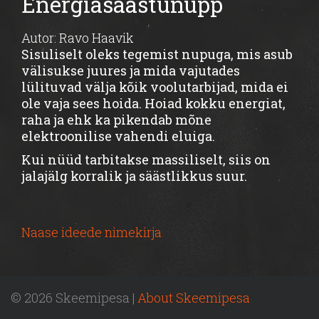
Energiasäästunupp
Autor: Ravo Haavik
Sisuliselt oleks tegemist nupuga, mis asub
välisukse juures ja mida vajutades
lülituvad välja kõik voolutarbijad, mida ei
ole vaja sees hoida.
Hoiad kokku energiat,
raha ja ehk ka pikendab mõne
elektroonilise vahendi eluiga.
Kui nüüd tarbitakse massiliselt, siis on
jalajälg korralik ja säästlikkus suur.
Naase ideede nimekirja
© 2026 Skeemipesa |
About Skeemipesa