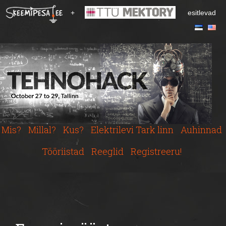
S
+
esitlevad
k
i
p
t
o
m
a
i
n
c
Mis?
Millal?
Kus?
Elektrilevi Tark linn
Auhinnad
o
n
Tööriistad
Reeglid
Registreeru!
t
e
n
t