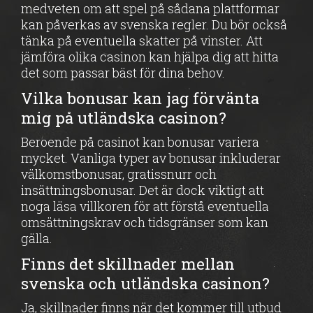
medveten om att spel på sådana plattformar
kan påverkas av svenska regler. Du bör också
tänka på eventuella skatter på vinster. Att
jämföra olika casinon kan hjälpa dig att hitta
det som passar bäst för dina behov.
Vilka bonusar kan jag förvänta
mig på utländska casinon?
Beroende på casinot kan bonusar variera
mycket. Vanliga typer av bonusar inkluderar
välkomstbonusar, gratissnurr och
insättningsbonusar. Det är dock viktigt att
noga läsa villkoren för att förstå eventuella
omsättningskrav och tidsgränser som kan
gälla.
Finns det skillnader mellan
svenska och utländska casinon?
Ja, skillnader finns när det kommer till utbud