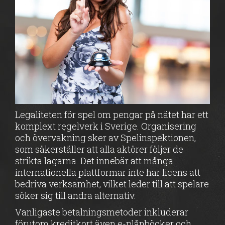
Legaliteten för spel om pengar på nätet har ett
komplext regelverk i Sverige. Organisering
och övervakning sker av Spelinspektionen,
som säkerställer att alla aktörer följer de
strikta lagarna. Det innebär att många
internationella plattformar inte har licens att
bedriva verksamhet, vilket leder till att spelare
söker sig till andra alternativ.
Vanligaste betalningsmetoder inkluderar
förutom kreditkort även e-plånböcker och