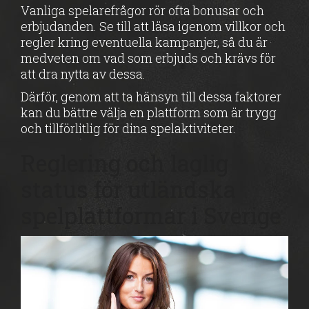
Vanliga spelarefrågor rör ofta bonusar och
erbjudanden. Se till att läsa igenom villkor och
regler kring eventuella kampanjer, så du är
medveten om vad som erbjuds och krävs för
att dra nytta av dessa.
Därför, genom att ta hänsyn till dessa faktorer
kan du bättre välja en plattform som är trygg
och tillförlitlig för dina spelaktiviteter.
Reglering och laglig
status för utländska
spelplattformar i Sverige