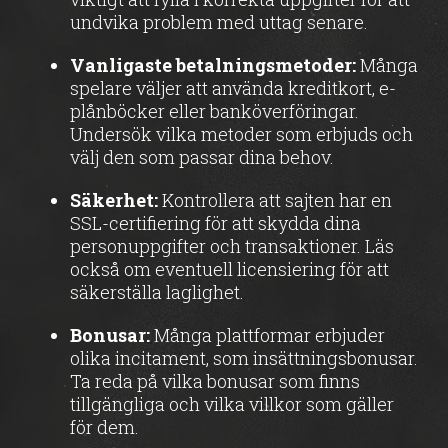
undvika problem med uttag senare.
Vanligaste betalningsmetoder:
Många
spelare väljer att använda kreditkort, e-
plånböcker eller banköverföringar.
Undersök vilka metoder som erbjuds och
välj den som passar dina behov.
Säkerhet:
Kontrollera att sajten har en
SSL-certifiering för att skydda dina
personuppgifter och transaktioner. Läs
också om eventuell licensiering för att
säkerställa laglighet.
Bonusar:
Många plattformar erbjuder
olika incitament, som insättningsbonusar.
Ta reda på vilka bonusar som finns
tillgängliga och vilka villkor som gäller
för dem.