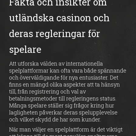
Fakta och insikter om
utländska casinon och
deras regleringar för
spelare
Att utforska välden av internationella
spelplattformar kan ofta vara både spännande
och överväldigande för nya entusiaster. Det
finns en mängd olika aspekter att ta hänsyn
till, från registrering och val av
betalningsmetoder till regleringens status.
Många spelare ställer sig frågor kring hur
lagligheten påverkar deras spelupplevelse
och vilket skydd de har som kunder.
När man väljer en spelplattform är det viktigt