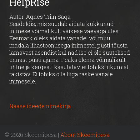
HelpRise
Autor: Agnes Triin Saga
Seadeldis, mis suudab aidata kukkunud
inimese võimalikult väikese vaevaga üles.
Eesmärk oleks aidata vanadel või muu
madala lihastoonusega inimestel püsti tõusta
lamavast asendist kui nad ise ei ole suutelised
ennast püsti ajama. Peaks olema võimalikult
lihtne ja kergesti kasutatav, ei tohiks liikumist
takistav. Ei tohiks olla liiga raske vanale
inimesele.
Naase ideede nimekirja
© 2026 Skeemipesa |
About Skeemipesa