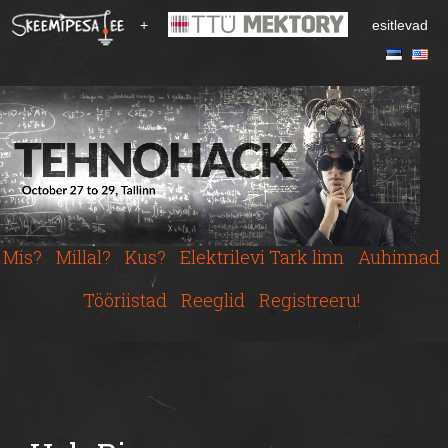
S
+
esitlevad
k
i
p
t
o
m
a
i
n
c
Mis?
Millal?
Kus?
Elektrilevi Tark linn
Auhinnad
o
n
Tööriistad
Reeglid
Registreeru!
t
e
n
t