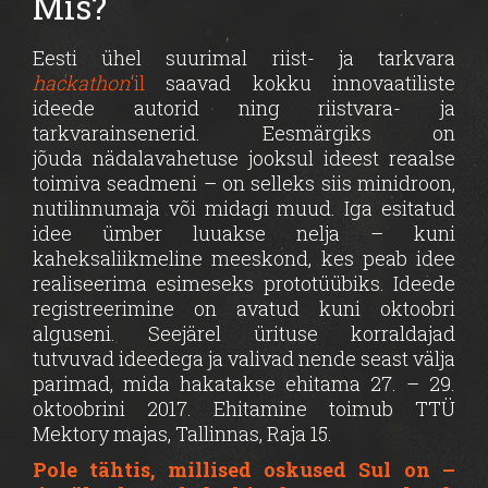
Mis?
Eesti ühel suurimal riist- ja tarkvara
hackathon
‘il
saavad kokku innovaatiliste
ideede autorid ning riistvara- ja
tarkvarainsenerid. Eesmärgiks on
jõuda nädalavahetuse jooksul ideest reaalse
toimiva seadmeni – on selleks siis minidroon,
nutilinnumaja või midagi muud. Iga esitatud
idee ümber luuakse nelja – kuni
kaheksaliikmeline meeskond, kes peab idee
realiseerima esimeseks prototüübiks. Ideede
registreerimine on avatud kuni oktoobri
alguseni. Seejärel ürituse korraldajad
tutvuvad ideedega ja valivad nende seast välja
parimad, mida hakatakse ehitama 27. – 29.
oktoobrini 2017. Ehitamine toimub TTÜ
Mektory majas, Tallinnas, Raja 15.
Pole tähtis, millised oskused Sul on –