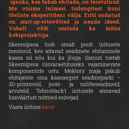
igaüks, kes tahab ehitada, on teretulnud.
Me otsime inimesi tudengitest kuni
tõeliste ekspertideni välja. Eriti oodatud
on
start-up-
ettevõtted ja nende ideed.
Vabalt võib osaleda ka mõne
hobiprojektiga.
Skeemipesa toob omalt poolt üritusele
mentorid, kes aitavad seadmete ehitamisele
kaasa nii nõu kui ka jõuga. Samuti toetab
Skeemipesa riisvaraehituseks vajaminevate
komponentide ostu. Mektory maja pakub
ehitajatele oma kaasaegset seadmeparki –
3D-printereid, joote- ja mõõteseadmeid,
arvuteid. TehnoHack’i üritusele annavad
lisaväärtust mitmed esinejad.
Vaata ürituse
kava!