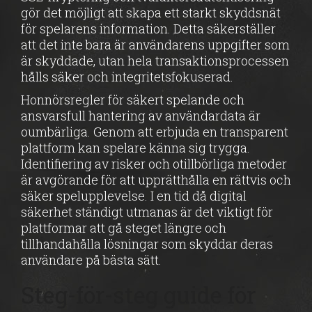
gör det möjligt att skapa ett starkt skyddsnät
för spelarens information. Detta säkerställer
att det inte bara är användarens uppgifter som
är skyddade, utan hela transaktionsprocessen
hålls säker och integritetsfokuserad.
Honnörsregler för säkert spelande och
ansvarsfull hantering av användardata är
oumbärliga. Genom att erbjuda en transparent
plattform kan spelare känna sig trygga.
Identifiering av risker och otillbörliga metoder
är avgörande för att upprätthålla en rättvis och
säker spelupplevelse. I en tid då digital
säkerhet ständigt utmanas är det viktigt för
plattformar att gå steget längre och
tillhandahålla lösningar som skyddar deras
användare på bästa sätt.
Steg-för-steg guide för