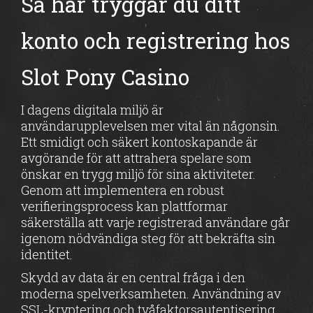
Så här tryggar du ditt
konto och registrering hos
Slot Pony Casino
I dagens digitala miljö är
användarupplevelsen mer vital än någonsin.
Ett smidigt och säkert kontoskapande är
avgörande för att attrahera spelare som
önskar en trygg miljö för sina aktiviteter.
Genom att implementera en robust
verifieringsprocess kan plattformar
säkerställa att varje registrerad användare går
igenom nödvändiga steg för att bekräfta sin
identitet.
Skydd av data är en central fråga i den
moderna spelverksamheten. Användning av
SSL-kryptering och tvåfaktorsautentisering