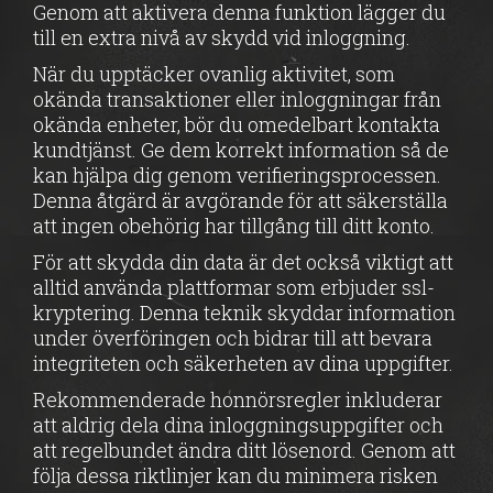
Genom att aktivera denna funktion lägger du
till en extra nivå av skydd vid inloggning.
När du upptäcker ovanlig aktivitet, som
okända transaktioner eller inloggningar från
okända enheter, bör du omedelbart kontakta
kundtjänst. Ge dem korrekt information så de
kan hjälpa dig genom verifieringsprocessen.
Denna åtgärd är avgörande för att säkerställa
att ingen obehörig har tillgång till ditt konto.
För att skydda din data är det också viktigt att
alltid använda plattformar som erbjuder ssl-
kryptering. Denna teknik skyddar information
under överföringen och bidrar till att bevara
integriteten och säkerheten av dina uppgifter.
Rekommenderade honnörsregler inkluderar
att aldrig dela dina inloggningsuppgifter och
att regelbundet ändra ditt lösenord. Genom att
följa dessa riktlinjer kan du minimera risken