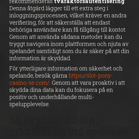
rekommenderas
tvåfaktorsautentisering
.
Denna åtgärd lägger till ett extra steg i
inloggningsprocessen, vilket kräver en andra
verifiering, för att säkerställa att endast
behöriga användare kan få tillgång till kontot.
Genom att använda sådana metoder kan du
tryggt navigera inom plattformen och njuta av
spelandet samtidigt som du är säker på att din
information är skyddad.
För ytterligare information om säkerhet och
spelande, besök gärna
https://slot-pony-
casino-se.com/
. Genom att vara proaktiv i att
skydda dina data kan du fokusera på en
positiv och underhållande multi-
spelupplevelse.
Så skyddar du din
information vid spelande