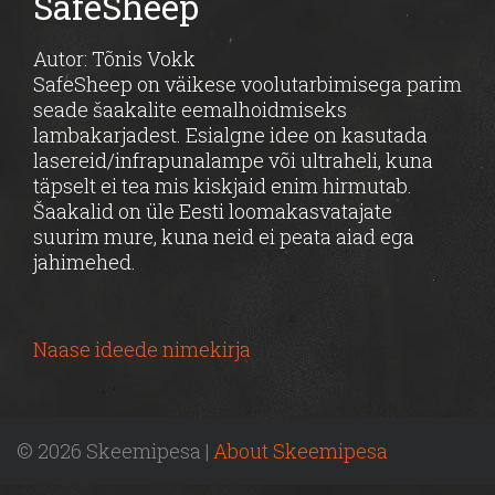
SafeSheep
Autor: Tõnis Vokk
SafeSheep on väikese voolutarbimisega parim
seade šaakalite eemalhoidmiseks
lambakarjadest. Esialgne idee on kasutada
lasereid/infrapunalampe või ultraheli, kuna
täpselt ei tea mis kiskjaid enim hirmutab.
Šaakalid on üle Eesti loomakasvatajate
suurim mure, kuna neid ei peata aiad ega
jahimehed.
Naase ideede nimekirja
© 2026 Skeemipesa |
About Skeemipesa