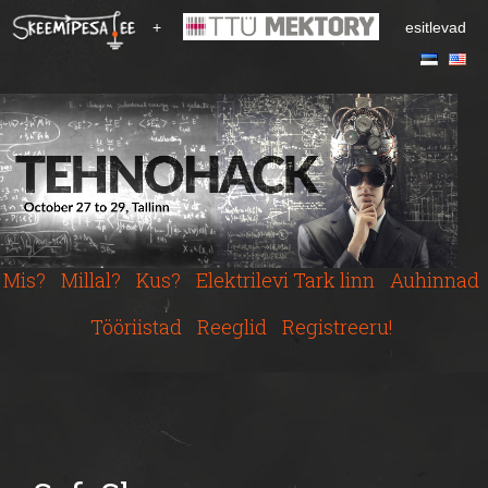
S
+
esitlevad
k
i
p
t
o
m
a
i
n
c
Mis?
Millal?
Kus?
Elektrilevi Tark linn
Auhinnad
o
n
Tööriistad
Reeglid
Registreeru!
t
e
n
t