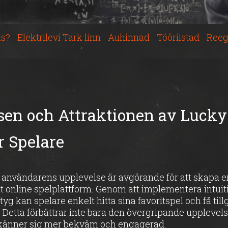
s?
Elektrilevi Tark linn
Auhinnad
Tööriistad
Reeg
sen och Attraktionen av Lucky
r Spelare
 användarens upplevelse är avgörande för att skapa en
tt online spelplattform. Genom att implementera intuit
g kan spelare enkelt hitta sina favoritspel och få tillg
 Detta förbättrar inte bara den övergripande upplevel
 känner sig mer bekväm och engagerad.