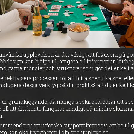
a användarupplevelsen är det viktigt att fokusera på go
bdesign kan hjälpa till att göra all information lättbeg
änd gärna mönster och strukturer som gör det enkelt att
fektivisera processen för att hitta specifika spel eller
 inkludera dessa verktyg på din profil så att du enkelt
 är grundläggande, då många spelare föredrar att spel
till att ditt konto fungerar smidigt på mindre skärma
n.
ommenderat att utforska supportalternativ. Att ha tillgå
lem kan öka tryggheten i din spelupplevelse.