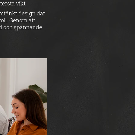
ersta vikt.
mtänkt design där
roll. Genom att
rad och spännande