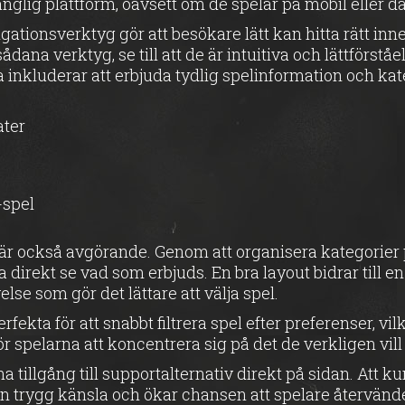
änglig plattform, oavsett om de spelar på mobil eller da
igationsverktyg gör att besökare lätt kan hitta rätt inn
ana verktyg, se till att de är intuitiva och lättförståel
 inkluderar att erbjuda tydlig spelinformation och ka
ter
-spel
 är också avgörande. Genom att organisera kategorier 
a direkt se vad som erbjuds. En bra layout bidrar till 
se som gör det lättare att välja spel.
fekta för att snabbt filtrera spel efter preferenser, vil
ör spelarna att koncentrera sig på det de verkligen vill
 tillgång till supportalternativ direkt på sidan. Att ku
 trygg känsla och ökar chansen att spelare återvände