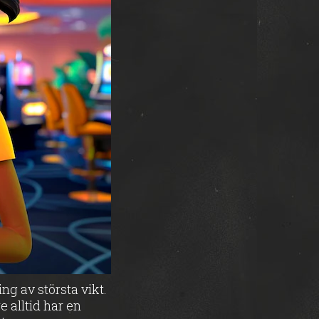
g av största vikt.
 alltid har en