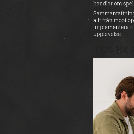
handlar om spelr
Sammanfattnings
allt från mobilo
implementera ri
upplevelse.
Tips för 