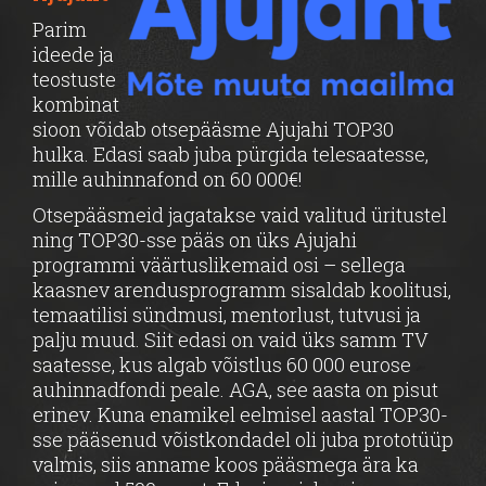
Parim
ideede ja
teostuste
kombinat
sioon võidab otsepääsme Ajujahi TOP30
hulka. Edasi saab juba pürgida telesaatesse,
mille auhinnafond on 60 000€!
Otsepääsmeid jagatakse vaid valitud üritustel
ning TOP30-sse pääs on üks Ajujahi
programmi väärtuslikemaid osi – sellega
kaasnev arendusprogramm sisaldab koolitusi,
temaatilisi sündmusi, mentorlust, tutvusi ja
palju muud. Siit edasi on vaid üks samm TV
saatesse, kus algab võistlus 60 000 eurose
auhinnadfondi peale. AGA, see aasta on pisut
erinev. Kuna enamikel eelmisel aastal TOP30-
sse pääsenud võistkondadel oli juba prototüüp
valmis, siis anname koos pääsmega ära ka