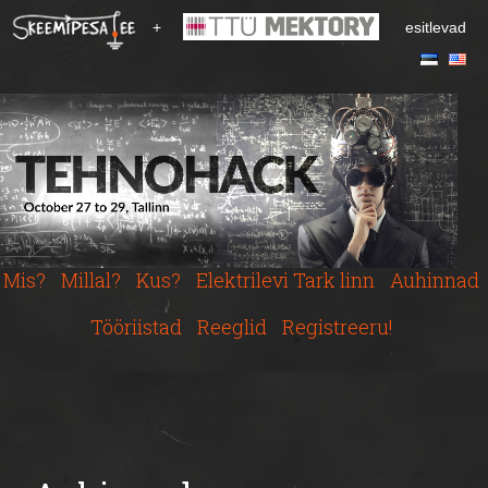
S
+
esitlevad
k
i
p
t
o
m
a
i
n
c
Mis?
Millal?
Kus?
Elektrilevi Tark linn
Auhinnad
o
n
Tööriistad
Reeglid
Registreeru!
t
e
n
t