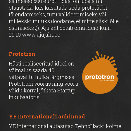
esimesed 500 eurot. Edasi on juba sinu
otsustada, kas kasutada seda prototüübi
täiendamiseks, turu valideerimiseks või
millekski muuks (loodame, et mitte siiski õlle
ostmiseks ;)). Ajujaht ootab oma ideid kuni
29.10 www.ajujaht.ee
Prototron
Hästi realiseeritud ideel on
võimalus saada 40
väljavalitu hulka järgmises
Prototroni voorus ning vooru
võidu korral jätkata Startup
Inkubaatoris
YE Internationali auhinnad
YE International autasutab TehnoHacki kolme